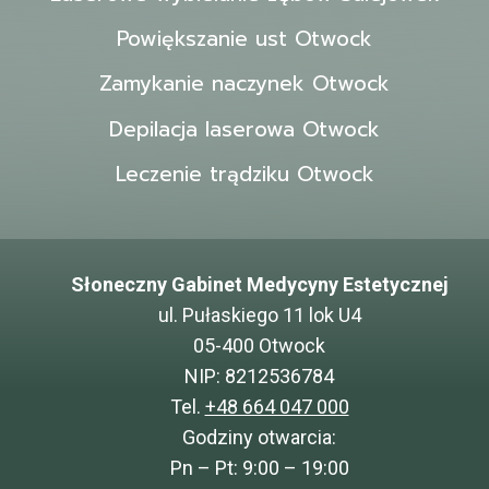
Powiększanie ust Otwock
Zamykanie naczynek Otwock
Depilacja laserowa Otwock
Leczenie trądziku Otwock
Słoneczny Gabinet Medycyny Estetycznej
ul. Pułaskiego 11 lok U4
05-400 Otwock
NIP: 8212536784
Tel.
+48 664 047 000
Godziny otwarcia:
Pn – Pt: 9:00 – 19:00