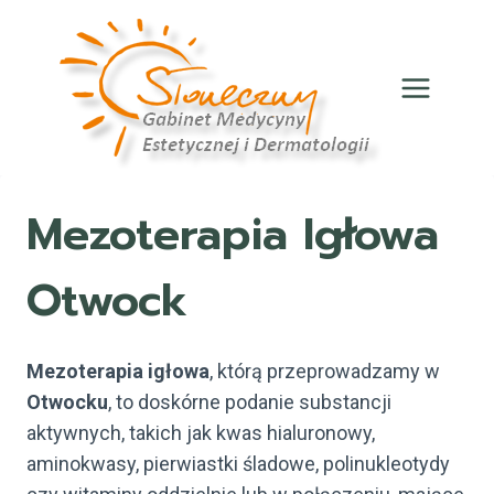
Przejdź
do
treści
Mezoterapia Igłowa
Otwock
Mezoterapia igłowa
, którą przeprowadzamy w
Otwocku
, to doskórne podanie substancji
aktywnych, takich jak kwas hialuronowy,
aminokwasy, pierwiastki śladowe, polinukleotydy