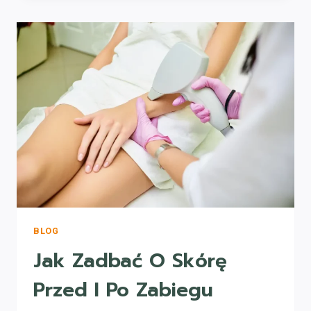
SIĘ
NA
ZABIEG
DEPILACJI
LASEROWEJ
W
CIĄGU
ROKU?
BLOG
Jak Zadbać O Skórę
Przed I Po Zabiegu