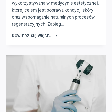
wykorzystywana w medycynie estetycznej,
której celem jest poprawa kondycji skóry
oraz wspomaganie naturalnych procesów
regeneracyjnych. Zabieg…
JAK
DOWIEDZ SIĘ WIĘCEJ
MEZOTERAPIA
IGŁOWA
MOŻE
POMÓC
W
WALCE
Z
OZNAKAMI
STARZENIA?