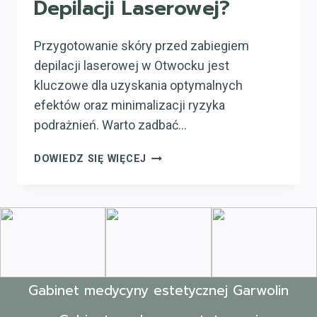
Depilacji Laserowej?
Przygotowanie skóry przed zabiegiem
depilacji laserowej w Otwocku jest
kluczowe dla uzyskania optymalnych
efektów oraz minimalizacji ryzyka
podrażnień. Warto zadbać…
JAK
DOWIEDZ SIĘ WIĘCEJ
ZADBAĆ
O
SKÓRĘ
PRZED
I
PO
ZABIEGU
DEPILACJI
Gabinet medycyny estetycznej Garwolin
LASEROWEJ?