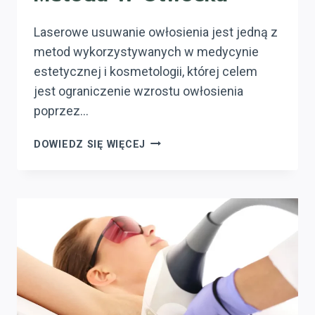
Laserowe usuwanie owłosienia jest jedną z
metod wykorzystywanych w medycynie
estetycznej i kosmetologii, której celem
jest ograniczenie wzrostu owłosienia
poprzez…
LASEROWE
DOWIEDZ SIĘ WIĘCEJ
USUWANIE
OWŁOSIENIA
–
SKUTECZNA
METODA
W
OTWOCKU