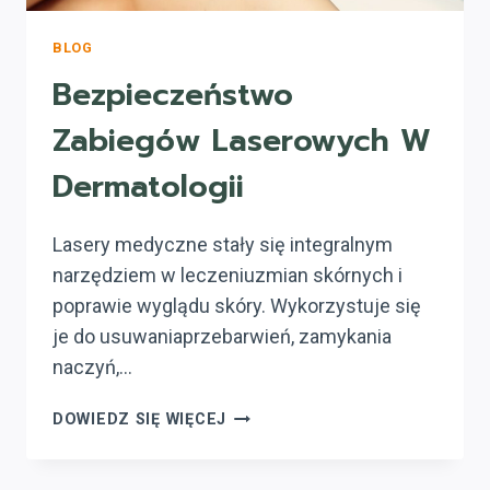
BLOG
Bezpieczeństwo
Zabiegów Laserowych W
Dermatologii
Lasery medyczne stały się integralnym
narzędziem w leczeniuzmian skórnych i
poprawie wyglądu skóry. Wykorzystuje się
je do usuwaniaprzebarwień, zamykania
naczyń,…
BEZPIECZEŃSTWO
DOWIEDZ SIĘ WIĘCEJ
ZABIEGÓW
LASEROWYCH
W