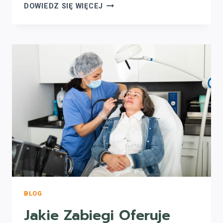
BEZPIECZEŃSTWO
DOWIEDZ SIĘ WIĘCEJ
DEPILACJI
LASEROWEJ
W
JÓZEFOWIE
BLOG
Jakie Zabiegi Oferuje