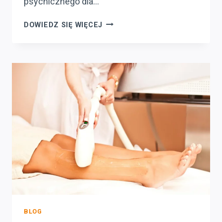
psychicznego dla…
DERMATOLOGIA
DOWIEDZ SIĘ WIĘCEJ
ESTETYCZNA
A
ZDROWIE
PSYCHICZNE
–
JAK
WYGLĄD
WPŁYWA
NA
SAMOPOCZUCIE
PACJENTÓW
W
OTWOCKU?
BLOG